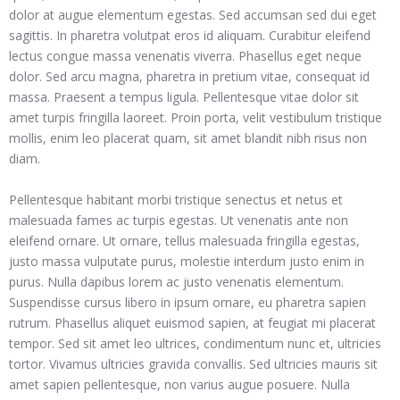
dolor at augue elementum egestas. Sed accumsan sed dui eget
sagittis. In pharetra volutpat eros id aliquam. Curabitur eleifend
lectus congue massa venenatis viverra. Phasellus eget neque
dolor. Sed arcu magna, pharetra in pretium vitae, consequat id
massa. Praesent a tempus ligula. Pellentesque vitae dolor sit
amet turpis fringilla laoreet. Proin porta, velit vestibulum tristique
mollis, enim leo placerat quam, sit amet blandit nibh risus non
diam.
Pellentesque habitant morbi tristique senectus et netus et
malesuada fames ac turpis egestas. Ut venenatis ante non
eleifend ornare. Ut ornare, tellus malesuada fringilla egestas,
justo massa vulputate purus, molestie interdum justo enim in
purus. Nulla dapibus lorem ac justo venenatis elementum.
Suspendisse cursus libero in ipsum ornare, eu pharetra sapien
rutrum. Phasellus aliquet euismod sapien, at feugiat mi placerat
tempor. Sed sit amet leo ultrices, condimentum nunc et, ultricies
tortor. Vivamus ultricies gravida convallis. Sed ultricies mauris sit
amet sapien pellentesque, non varius augue posuere. Nulla